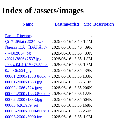
Index of /assets/images
Name
Last modified
Size
Description
Parent Directory
-
Çí³ìîê åêðàíà 2024-0..>
2026-06-16 13:40
1.5M
Ñàëååâ È.À., ÏÐÀÎ Äî..>
2026-06-16 13:40
39K
-..-436x654.jpg
2026-06-16 13:35
39K
-2021-3806x2537.jpg
2026-06-16 13:35
1.8M
-2024-04-10-153752-1..>
2026-06-16 13:35
1.5M
0..-436x654.jpg
2026-06-16 13:35
39K
00001-2000x1333-800x..>
2026-06-16 13:35
133K
00001-2000x1333.jpg
2026-06-16 13:35
519K
00002-1086x724.jpeg
2026-06-16 13:35
206K
00002-2000x1333-800x..>
2026-06-16 13:35
122K
00002-2000x1333.jpg
2026-06-16 13:35
504K
00003-626x939.jpg
2026-06-16 13:35
168K
00003-2000x3000-800x..>
2026-06-16 13:35
254K
00003-2000x3000.jpg
2026-06-16 13:35
1.0M